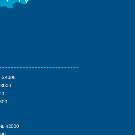
R 34000
33000
00
6600
NE 42000
000