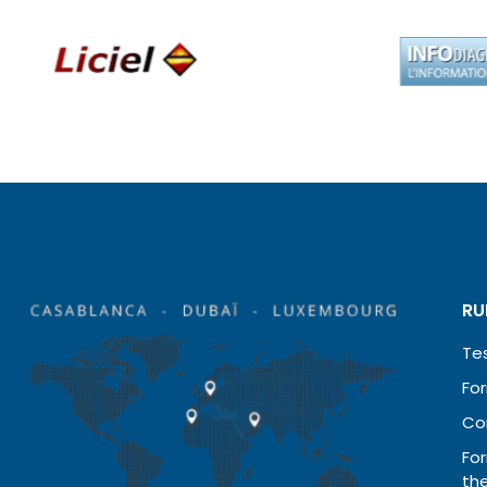
RU
Te
For
Co
Fo
th