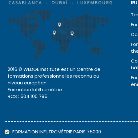
RU
Te
For
Co
Fo
th
Co
bâ
2016 © WEDGE Institute est un Centre de
formations professionnelles reconnu au
For
niveau européen.
én
Formation Infiltrométrie
RCS : 504 100 785
FORMATION INFILTROMÉTRIE PARIS 75000